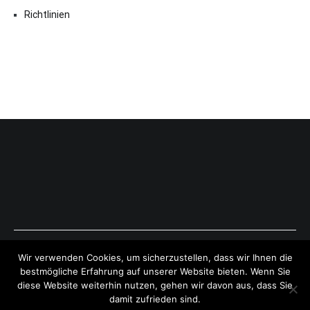
Richtlinien
Copyright © 2026
ExpressAntworten.com
. All rights reserved.
Wir verwenden Cookies, um sicherzustellen, dass wir Ihnen die
Theme:
Cenote
by ThemeGrill. Powered by
WordPress
.
bestmögliche Erfahrung auf unserer Website bieten. Wenn Sie
diese Website weiterhin nutzen, gehen wir davon aus, dass Sie
damit zufrieden sind.