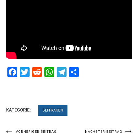
Facebook
Twitter
Reddit
WhatsApp
Telegram
Teilen
KATEGORIE:
BEITRAGEN
Beitragsnavigation
VORHERIGER BEITRAG
NÄCHSTER BEITRAG