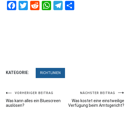
Facebook
Twitter
Reddit
WhatsApp
Telegram
Teilen
KATEGORIE:
RICHTLINIEN
Beitragsnavigation
VORHERIGER BEITRAG
NÄCHSTER BEITRAG
Was kann alles ein Bluescreen
Was kostet eine einstweilige
auslösen?
Verfügung beim Amtsgericht?