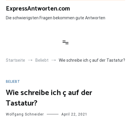
Zum
ExpressAntworten.com
Inhalt
springen
Die schwierigsten Fragen bekommen gute Antworten
Startseite
Beliebt
Wie schreibe ich ç auf der Tastatur?
BELIEBT
Wie schreibe ich ç auf der
Tastatur?
Wolfgang Schneider
April 22, 2021