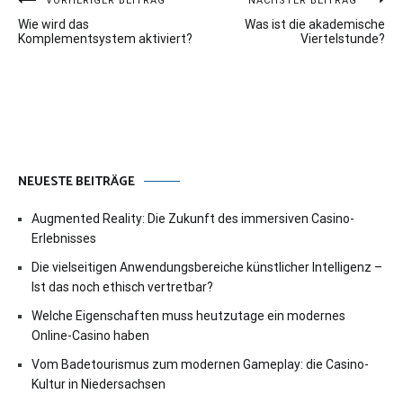
Beitragsnavigation
VORHERIGER BEITRAG
NÄCHSTER BEITRAG
Wie wird das
Was ist die akademische
Komplementsystem aktiviert?
Viertelstunde?
NEUESTE BEITRÄGE
Augmented Reality: Die Zukunft des immersiven Casino-
Erlebnisses
Die vielseitigen Anwendungsbereiche künstlicher Intelligenz –
Ist das noch ethisch vertretbar?
Welche Eigenschaften muss heutzutage ein modernes
Online-Casino haben
Vom Badetourismus zum modernen Gameplay: die Casino-
Kultur in Niedersachsen