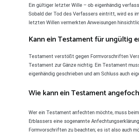
‍Ein gültiger letzter Wille – ob eigenhändig verfas
Sobald der Tod des Verfassers eintritt, wird es
letzten Willen vermerkten Anweisungen hinsichtlic
Kann ein Testament für ungültig e
Testament verstößt gegen Formvorschriften Verst
Testament zur Gänze nichtig. Ein Testament mus
eigenhändig geschrieben und am Schluss auch eige
Wie kann ein Testament angefoc
Wer ein Testament anfechten möchte, muss beim
Erblassers eine sogenannte Anfechtungserklärung 
Formvorschriften zu beachten; es ist also auch mö