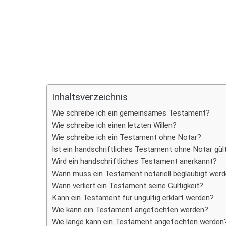
Teilen
Inhaltsverzeichnis
Wie schreibe ich ein gemeinsames Testament?
Wie schreibe ich einen letzten Willen?
Wie schreibe ich ein Testament ohne Notar?
Ist ein handschriftliches Testament ohne Notar gül
Wird ein handschriftliches Testament anerkannt?
Wann muss ein Testament notariell beglaubigt wer
Wann verliert ein Testament seine Gültigkeit?
Kann ein Testament für ungültig erklärt werden?
Wie kann ein Testament angefochten werden?
Wie lange kann ein Testament angefochten werden