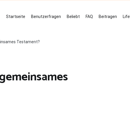
Startseite
Benutzerfragen
Beliebt
FAQ
Beitragen
Lif
meinsames Testament?
n gemeinsames