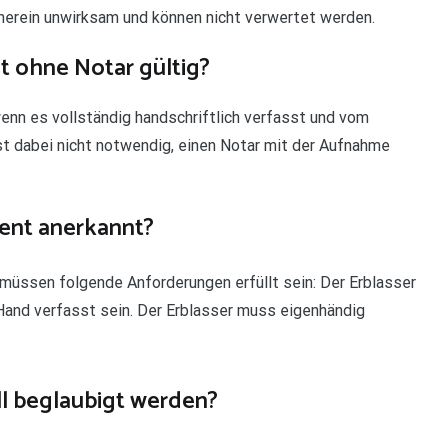
herein unwirksam und können nicht verwertet werden.
nt ohne Notar gültig?
wenn es vollständig handschriftlich verfasst und vom
st dabei nicht notwendig, einen Notar mit der Aufnahme
ment anerkannt?
 müssen folgende Anforderungen erfüllt sein: Der Erblasser
and verfasst sein. Der Erblasser muss eigenhändig
l beglaubigt werden?