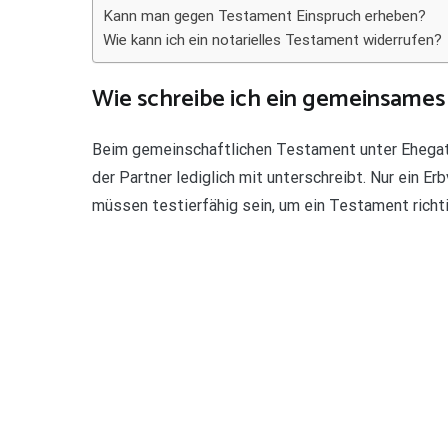
Kann man gegen Testament Einspruch erheben?
Wie kann ich ein notarielles Testament widerrufen?
Wie schreibe ich ein gemeinsame
Beim gemeinschaftlichen Testament unter Ehegatt
der Partner lediglich mit unterschreibt. Nur ein 
müssen testierfähig sein, um ein Testament richt