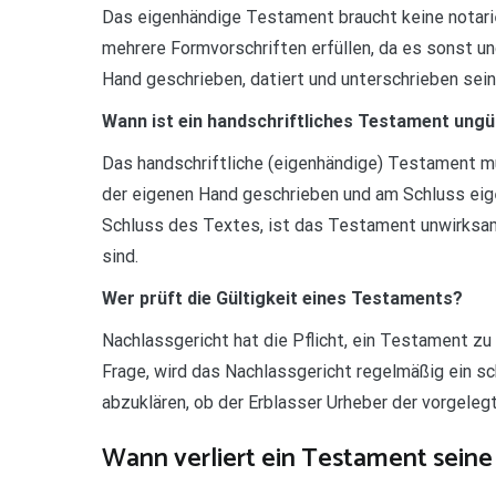
Das eigenhändige Testament braucht keine notarie
mehrere Formvorschriften erfüllen, da es sonst u
Hand geschrieben, datiert und unterschrieben sein
Wann ist ein handschriftliches Testament ungü
Das handschriftliche (eigenhändige) Testament m
der eigenen Hand geschrieben und am Schluss eige
Schluss des Textes, ist das Testament unwirksam
sind.
Wer prüft die Gültigkeit eines Testaments?
Nachlassgericht hat die Pflicht, ein Testament z
Frage, wird das Nachlassgericht regelmäßig ein s
abzuklären, ob der Erblasser Urheber der vorgeleg
Wann verliert ein Testament seine 