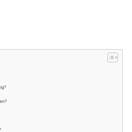
tig?
den?
?