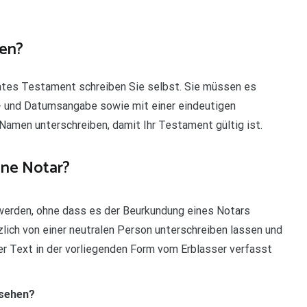
len?
ivates Testament schreiben Sie selbst. Sie müssen es
ts- und Datumsangabe sowie mit einer eindeutigen
Namen unterschreiben, damit Ihr Testament gültig ist.
hne Notar?
werden, ohne dass es der Beurkundung eines Notars
zlich von einer neutralen Person unterschreiben lassen und
r Text in der vorliegenden Form vom Erblasser verfasst
ssehen?