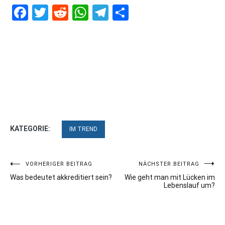
Facebook
Twitter
Reddit
WhatsApp
Telegram
Teilen
KATEGORIE:
IM TREND
Beitragsnavigation
VORHERIGER BEITRAG
NÄCHSTER BEITRAG
Was bedeutet akkreditiert sein?
Wie geht man mit Lücken im
Lebenslauf um?