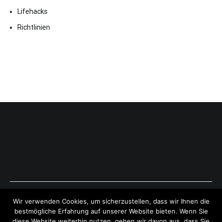
Lifehacks
Richtlinien
Copyright © 2026
ExpressAntworten.com
. All rights reserved.
Wir verwenden Cookies, um sicherzustellen, dass wir Ihnen die
Theme:
Cenote
by ThemeGrill. Powered by
WordPress
.
bestmögliche Erfahrung auf unserer Website bieten. Wenn Sie
diese Website weiterhin nutzen, gehen wir davon aus, dass Sie