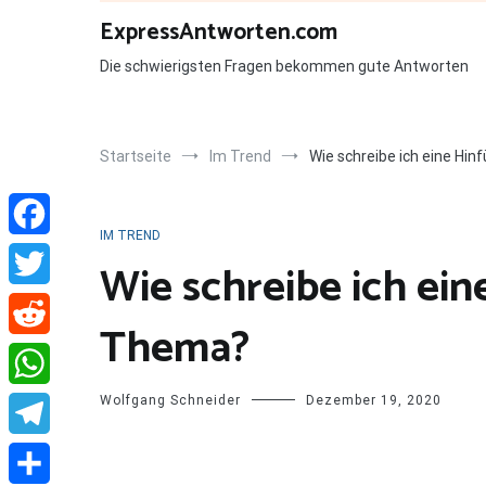
Zum
ExpressAntworten.com
Inhalt
springen
Die schwierigsten Fragen bekommen gute Antworten
Startseite
Im Trend
Wie schreibe ich eine H
IM TREND
Facebook
Wie schreibe ich ei
Twitter
Thema?
Reddit
Wolfgang Schneider
Dezember 19, 2020
WhatsApp
Telegram