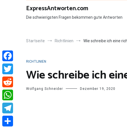
Zum
ExpressAntworten.com
Inhalt
springen
Die schwierigsten Fragen bekommen gute Antworten
Startseite
Richtlinien
Wie schreibe ich eine ric
RICHTLINIEN
Facebook
Wie schreibe ich eine
Twitter
Wolfgang Schneider
Dezember 19, 2020
Reddit
WhatsApp
Telegram