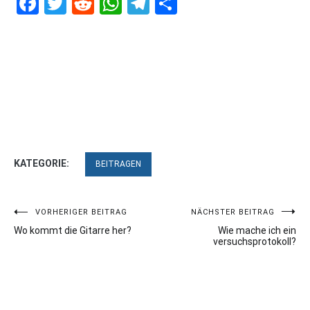
Facebook
Twitter
Reddit
WhatsApp
Telegram
Teilen
KATEGORIE:
BEITRAGEN
Beitragsnavigation
VORHERIGER BEITRAG
NÄCHSTER BEITRAG
Wo kommt die Gitarre her?
Wie mache ich ein
versuchsprotokoll?