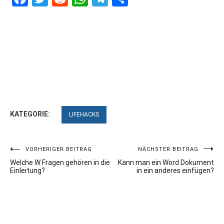
KATEGORIE:
LIFEHACKS
Beitragsnavigation
VORHERIGER BEITRAG
NÄCHSTER BEITRAG
Welche W Fragen gehören in die
Kann man ein Word Dokument
Einleitung?
in ein anderes einfügen?