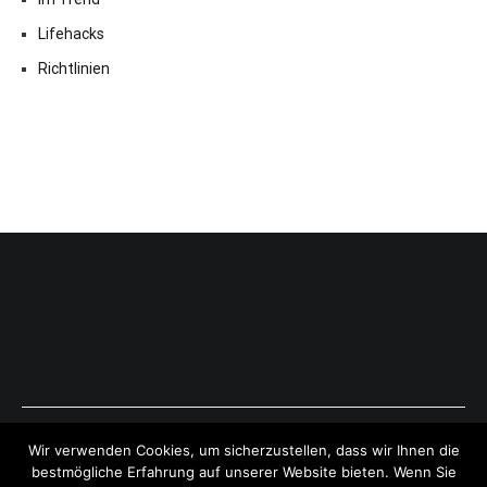
Lifehacks
Richtlinien
Copyright © 2026
ExpressAntworten.com
. All rights reserved.
Wir verwenden Cookies, um sicherzustellen, dass wir Ihnen die
Theme:
Cenote
by ThemeGrill. Powered by
WordPress
.
bestmögliche Erfahrung auf unserer Website bieten. Wenn Sie