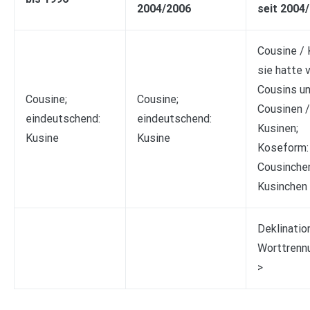
2004/2006
seit 2004
Cousine / 
sie hatte v
Cousins u
Cousine;
Cousine;
Cousinen /
eindeutschend:
eindeutschend:
Kusinen;
Kusine
Kusine
Koseform:
Cousinche
Kusinchen
Deklination
Worttrennu
>