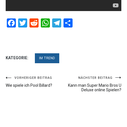
Facebook
Twitter
Reddit
WhatsApp
Telegram
Teilen
KATEGORIE:
IM TREND
Beitragsnavigation
VORHERIGER BEITRAG
NÄCHSTER BEITRAG
Wie spiele ich Pool Billard?
Kann man Super Mario Bros U
Deluxe online Spielen?