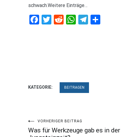
schwach.Weitere Einträge…
Facebook
Twitter
Reddit
WhatsApp
Telegram
Teilen
KATEGORIE:
BEITRAGEN
Beitragsnavigation
VORHERIGER BEITRAG
Was für Werkzeuge gab es in der