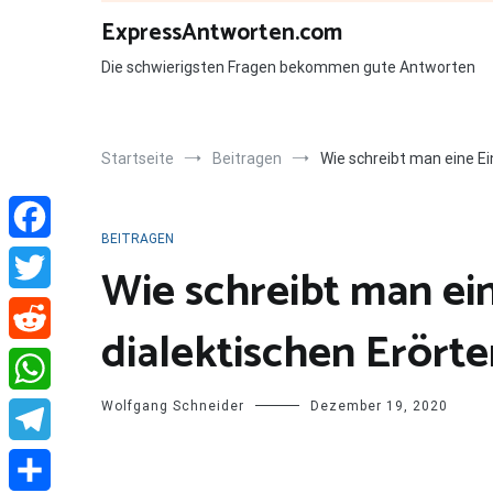
Zum
ExpressAntworten.com
Inhalt
springen
Die schwierigsten Fragen bekommen gute Antworten
Startseite
Beitragen
Wie schreibt man eine Ei
BEITRAGEN
Facebook
Wie schreibt man ein
Twitter
dialektischen Erört
Reddit
Wolfgang Schneider
Dezember 19, 2020
WhatsApp
Telegram