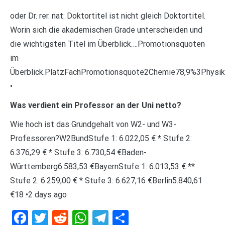
oder Dr. rer. nat: Doktortitel ist nicht gleich Doktortitel.
Worin sich die akademischen Grade unterscheiden und
die wichtigsten Titel im Überblick….Promotionsquoten
im
Überblick.PlatzFachPromotionsquote2Chemie78,9%3Physi
•
Was verdient ein Professor an der Uni netto?
Wie hoch ist das Grundgehalt von W2- und W3-
Professoren?W2BundStufe 1: 6.022,05 € * Stufe 2:
6.376,29 € * Stufe 3: 6.730,54 €Baden-
Württemberg6.583,53 €BayernStufe 1: 6.013,53 € **
Stufe 2: 6.259,00 € * Stufe 3: 6.627,16 €Berlin5.840,61
€18 •2 days ago
Facebook
Twitter
Reddit
WhatsApp
Telegram
Teilen