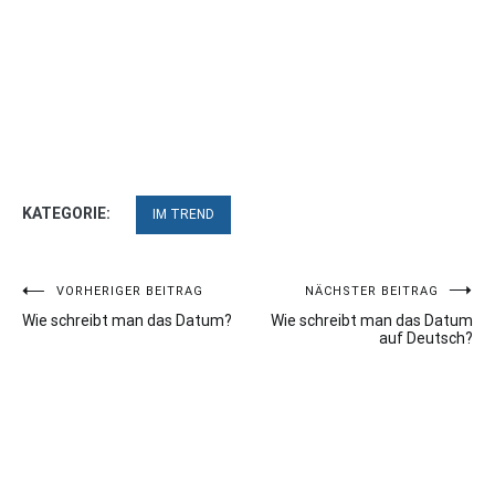
KATEGORIE:
IM TREND
Beitragsnavigation
VORHERIGER BEITRAG
NÄCHSTER BEITRAG
Wie schreibt man das Datum?
Wie schreibt man das Datum
auf Deutsch?