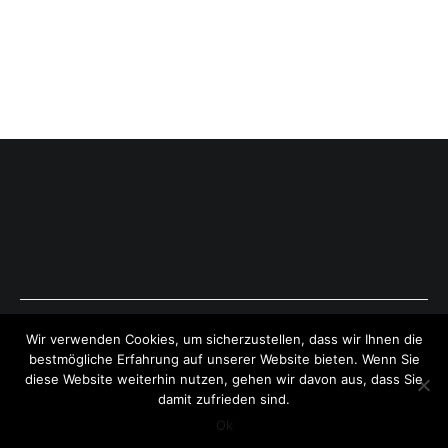
Copyright © 2026
ExpressAntworten.com
. All rights reserved.
Wir verwenden Cookies, um sicherzustellen, dass wir Ihnen die
Theme:
Cenote
by ThemeGrill. Powered by
WordPress
.
bestmögliche Erfahrung auf unserer Website bieten. Wenn Sie
diese Website weiterhin nutzen, gehen wir davon aus, dass Sie
damit zufrieden sind.
Ok