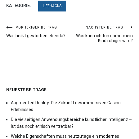
KATEGORIE:
LIFEHACKS
Beitragsnavigation
VORHERIGER BEITRAG
NÄCHSTER BEITRAG
Was heißt gestorben ebenda?
Was kann ich tun damit mein
Kind ruhiger wird?
NEUESTE BEITRÄGE
Augmented Reality: Die Zukunft des immersiven Casino-
Erlebnisses
Die vielseitigen Anwendungsbereiche künstlicher Intelligenz –
Ist das noch ethisch vertretbar?
Welche Eigenschaften muss heutzutage ein modernes