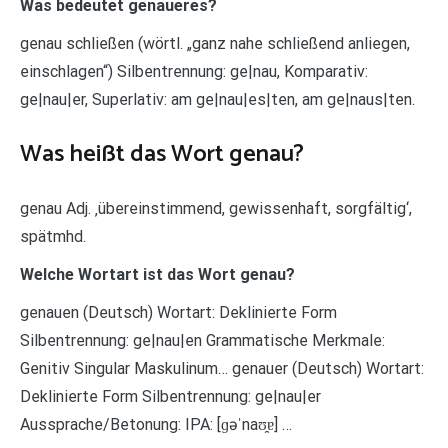
Was bedeutet genaueres?
genau schließen (wörtl. „ganz nahe schließend anliegen,
einschlagen“) Silbentrennung: ge|nau, Komparativ:
ge|nau|er, Superlativ: am ge|nau|es|ten, am ge|naus|ten.
Was heißt das Wort genau?
genau Adj. ‚übereinstimmend, gewissenhaft, sorgfältig‘,
spätmhd.
Welche Wortart ist das Wort genau?
genauen (Deutsch) Wortart: Deklinierte Form
Silbentrennung: ge|nau|en Grammatische Merkmale:
Genitiv Singular Maskulinum… genauer (Deutsch) Wortart:
Deklinierte Form Silbentrennung: ge|nau|er
Aussprache/Betonung: IPA: [ɡəˈnaʊ̯ɐ] …