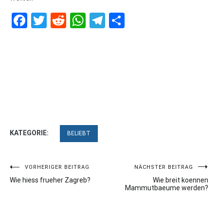
Facebook
Twitter
Reddit
WhatsApp
Telegram
Teilen
KATEGORIE:
BELIEBT
Beitragsnavigation
VORHERIGER BEITRAG
NÄCHSTER BEITRAG
Wie hiess frueher Zagreb?
Wie breit koennen
Mammutbaeume werden?