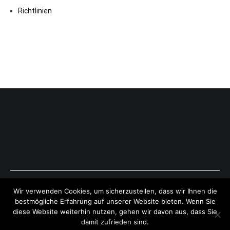
Richtlinien
Copyright © 2026
ExpressAntworten.com
. All rights reserved.
Wir verwenden Cookies, um sicherzustellen, dass wir Ihnen die
Theme:
Cenote
by ThemeGrill. Powered by
WordPress
.
bestmögliche Erfahrung auf unserer Website bieten. Wenn Sie
diese Website weiterhin nutzen, gehen wir davon aus, dass Sie
damit zufrieden sind.