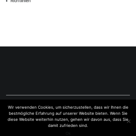
Richtlinien
Copyright © 2026
ExpressAntworten.com
. All rights reserved.
Wir verwenden Cookies, um sicherzustellen, dass wir Ihnen die
Theme:
Cenote
by ThemeGrill. Powered by
WordPress
.
bestmögliche Erfahrung auf unserer Website bieten. Wenn Sie
diese Website weiterhin nutzen, gehen wir davon aus, dass Sie
damit zufrieden sind.
Ok