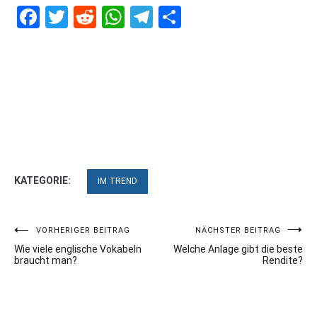
Facebook
Twitter
Reddit
WhatsApp
Telegram
Teilen
KATEGORIE:
IM TREND
Beitragsnavigation
VORHERIGER BEITRAG
NÄCHSTER BEITRAG
Wie viele englische Vokabeln
Welche Anlage gibt die beste
braucht man?
Rendite?