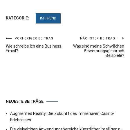
KATEGORIE:
IM TREND
Beitragsnavigation
VORHERIGER BEITRAG
NÄCHSTER BEITRAG
Wie schreibe ich eine Business
Was sind meine Schwächen
Email?
Bewerbungsgespräch
Beispiele?
NEUESTE BEITRÄGE
Augmented Reality: Die Zukunft des immersiven Casino-
Erlebnisses
Die vielseitigen Anwendungsbereiche künstlicher Intelligenz –