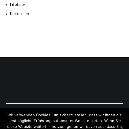
Lifehacks
Richtlinien
Copyright © 2026
ExpressAntworten.com
. All rights reserved.
Wir verwenden Cookies, um sicherzustellen, dass wir Ihnen die
Theme:
Cenote
by ThemeGrill. Powered by
WordPress
.
bestmögliche Erfahrung auf unserer Website bieten. Wenn Sie
diese Website weiterhin nutzen, gehen wir davon aus, dass Sie