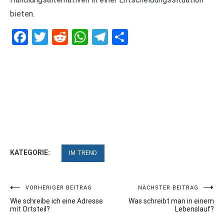
bieten.
Facebook
Twitter
Reddit
WhatsApp
Telegram
Teilen
KATEGORIE:
IM TREND
Beitragsnavigation
VORHERIGER BEITRAG
NÄCHSTER BEITRAG
Wie schreibe ich eine Adresse
Was schreibt man in einem
mit Ortsteil?
Lebenslauf?