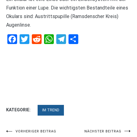
Funktion einer Lupe. Die wichtigsten Bestandteile eines
Okulars sind: Austrittspupille (Ramsdenscher Kreis)
Augenlinse.
Facebook
Twitter
Reddit
WhatsApp
Telegram
Teilen
KATEGORIE:
IM TREND
Beitragsnavigation
VORHERIGER BEITRAG
NÄCHSTER BEITRAG