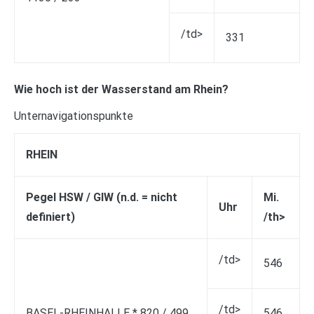
/td>
331
Wie hoch ist der Wasserstand am Rhein?
Unternavigationspunkte
RHEIN
Pegel HSW / GlW (n.d. = nicht
Mi.
Uhr
definiert)
/th>
/td>
546
/td>
BASEL-RHEINHALLE * 820 / 499
546