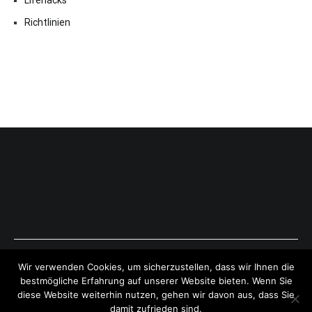
Lifehacks
Richtlinien
Copyright © 2026
ExpressAntworten.com
. All rights reserved.
Wir verwenden Cookies, um sicherzustellen, dass wir Ihnen die
Theme:
Cenote
by ThemeGrill. Powered by
WordPress
.
bestmögliche Erfahrung auf unserer Website bieten. Wenn Sie
diese Website weiterhin nutzen, gehen wir davon aus, dass Sie
damit zufrieden sind.