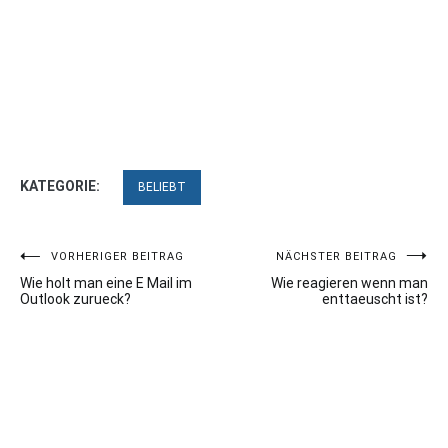
KATEGORIE:
BELIEBT
Beitragsnavigation
VORHERIGER BEITRAG
NÄCHSTER BEITRAG
Wie holt man eine E Mail im
Wie reagieren wenn man
Outlook zurueck?
enttaeuscht ist?