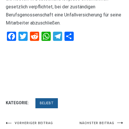
gesetzlich verpflichtet, bei der zuständigen
Berufsgenossenschaft eine Unfallversicherung für seine
Mitarbeiter abzuschließen.
Facebook
Twitter
Reddit
WhatsApp
Telegram
Teilen
KATEGORIE:
BELIEBT
Beitragsnavigation
VORHERIGER BEITRAG
NÄCHSTER BEITRAG