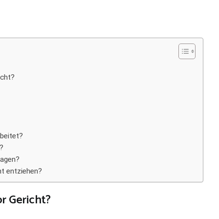
icht?
rbeitet?
t?
ragen?
ht entziehen?
or Gericht?