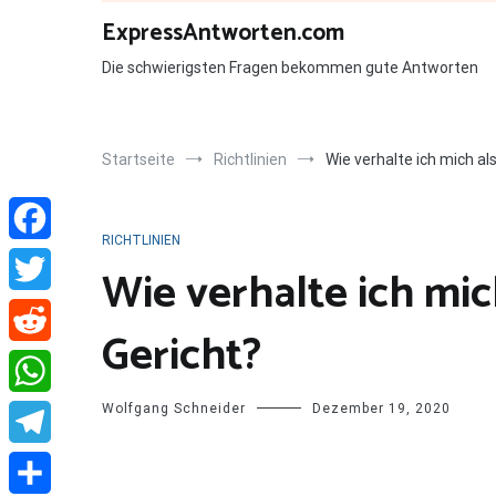
Zum
ExpressAntworten.com
Inhalt
springen
Die schwierigsten Fragen bekommen gute Antworten
Startseite
Richtlinien
Wie verhalte ich mich als
RICHTLINIEN
Facebook
Wie verhalte ich mic
Twitter
Gericht?
Reddit
Wolfgang Schneider
Dezember 19, 2020
WhatsApp
Telegram