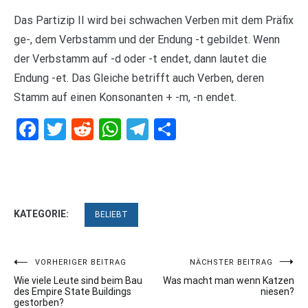
Das Partizip II wird bei schwachen Verben mit dem Präfix
ge-, dem Verbstamm und der Endung -t gebildet. Wenn
der Verbstamm auf -d oder -t endet, dann lautet die
Endung -et. Das Gleiche betrifft auch Verben, deren
Stamm auf einen Konsonanten + -m, -n endet.
Facebook
Twitter
Reddit
WhatsApp
Telegram
Teilen
KATEGORIE:
BELIEBT
Beitragsnavigation
VORHERIGER BEITRAG
NÄCHSTER BEITRAG
Wie viele Leute sind beim Bau
Was macht man wenn Katzen
des Empire State Buildings
niesen?
gestorben?