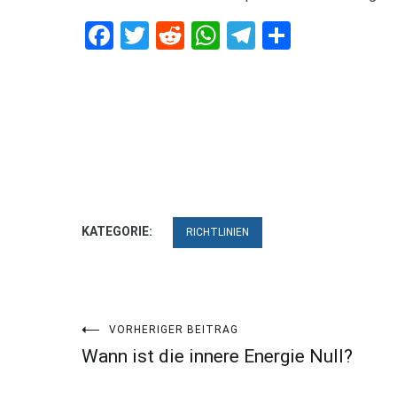
Facebook
Twitter
Reddit
WhatsApp
Telegram
Teilen
KATEGORIE:
RICHTLINIEN
Beitragsnavigation
VORHERIGER BEITRAG
Wann ist die innere Energie Null?