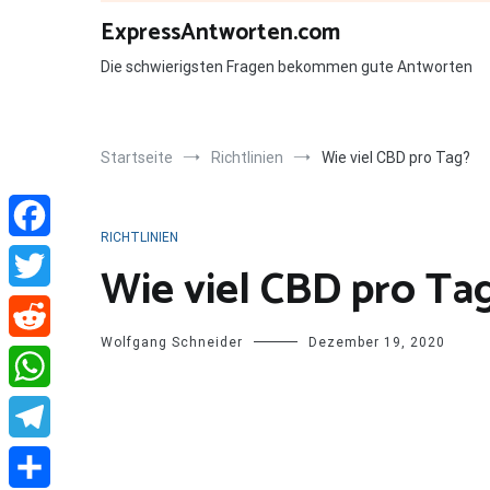
Zum
ExpressAntworten.com
Inhalt
springen
Die schwierigsten Fragen bekommen gute Antworten
Startseite
Richtlinien
Wie viel CBD pro Tag?
RICHTLINIEN
Facebook
Wie viel CBD pro Ta
Twitter
Wolfgang Schneider
Dezember 19, 2020
Reddit
WhatsApp
Telegram