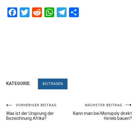
Facebook
Twitter
Reddit
WhatsApp
Telegram
Teilen
KATEGORIE:
BEITRAGEN
Beitragsnavigation
VORHERIGER BEITRAG
NÄCHSTER BEITRAG
Was ist der Ursprung der
Kann man bei Monopoly direkt
Bezeichnung Afrika?
Hotels bauen?