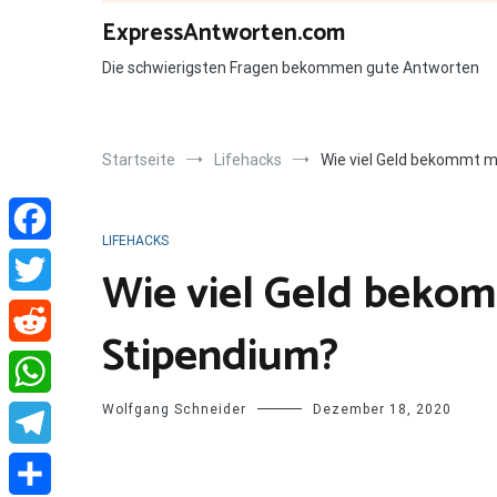
Zum
ExpressAntworten.com
Inhalt
springen
Die schwierigsten Fragen bekommen gute Antworten
Startseite
Lifehacks
Wie viel Geld bekommt 
LIFEHACKS
Facebook
Wie viel Geld beko
Twitter
Stipendium?
Reddit
Wolfgang Schneider
Dezember 18, 2020
WhatsApp
Telegram