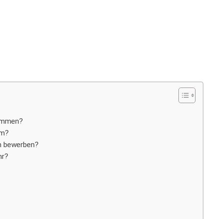
ommen?
um?
m bewerben?
hr?