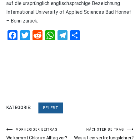
auf die ursprünglich englischsprachige Bezeichnung
International University of Applied Sciences Bad Honnef
– Bonn zurück.
Facebook
Twitter
Reddit
WhatsApp
Telegram
Teilen
KATEGORIE:
BELIEBT
Beitragsnavigation
VORHERIGER BEITRAG
NÄCHSTER BEITRAG
Wo kommt Chlor im Alltag vor?
Was ist ein vertretungslehrer?