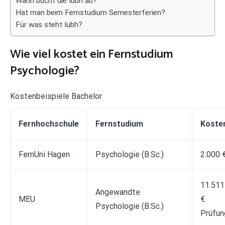
Wann bucht die Iubh ab?
Hat man beim Fernstudium Semesterferien?
Für was steht Iubh?
Wie viel kostet ein Fernstudium
Psychologie?
Kostenbeispiele Bachelor
Fernhochschule
Fernstudium
Koste
FernUni Hagen
Psychologie (B.Sc.)
2.000 
11.511
Angewandte
MEU
€
Psychologie (B.Sc.)
Prüfun