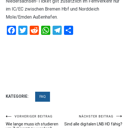
Niedersachsen-Ticket gilt zusätzlich im Fernverkehr nur
im IC/EC zwischen Bremen Hbf und Norddeich
Mole/Emden Außenhafen.
Facebook
Twitter
Reddit
WhatsApp
Telegram
Teilen
KATEGORIE:
FAQ
Beitragsnavigation
VORHERIGER BEITRAG
NÄCHSTER BEITRAG
Wie lange muss ich studieren
Sind alle digitalen LNB HD fähig?