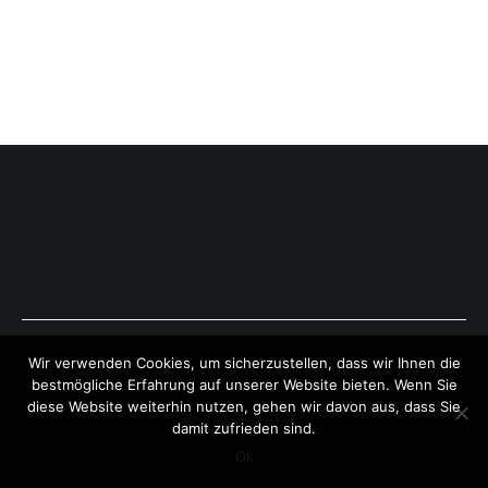
Copyright © 2026
ExpressAntworten.com
. All rights reserved.
Wir verwenden Cookies, um sicherzustellen, dass wir Ihnen die
Theme:
Cenote
by ThemeGrill. Powered by
WordPress
.
bestmögliche Erfahrung auf unserer Website bieten. Wenn Sie
diese Website weiterhin nutzen, gehen wir davon aus, dass Sie
damit zufrieden sind.
Ok