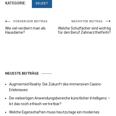
KATEGORIE:
BELIEBT
Beitragsnavigation
VORHERIGER BEITRAG
NÄCHSTER BEITRAG
Wie viel verdient man als
Welche Schulfächer sind wichtig
Hausdame?
für den Beruf ZahnarzthelferIn?
NEUESTE BEITRÄGE
Augmented Reality: Die Zukunft des immersiven Casino-
Erlebnisses
Die vielseitigen Anwendungsbereiche künstlicher Intelligenz –
Ist das noch ethisch vertretbar?
Welche Eigenschaften muss heutzutage ein modernes