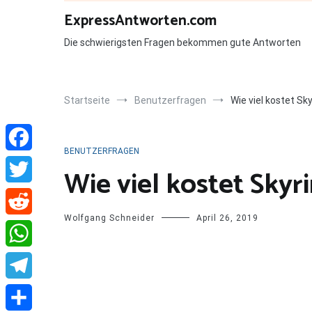
Zum
ExpressAntworten.com
Inhalt
springen
Die schwierigsten Fragen bekommen gute Antworten
Startseite
Benutzerfragen
Wie viel kostet Sk
BENUTZERFRAGEN
Facebook
Wie viel kostet Skyr
Twitter
Wolfgang Schneider
April 26, 2019
Reddit
WhatsApp
Telegram