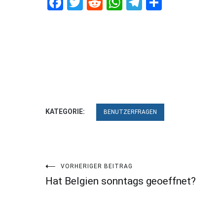
Facebook
Twitter
Reddit
WhatsApp
Telegram
Teilen
KATEGORIE:
BENUTZERFRAGEN
Beitragsnavigation
VORHERIGER BEITRAG
Hat Belgien sonntags geoeffnet?