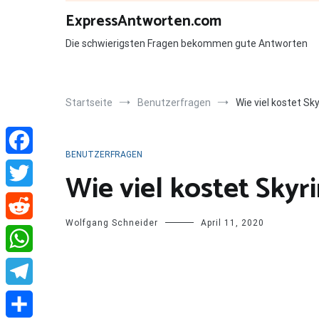
Zum
ExpressAntworten.com
Inhalt
springen
Die schwierigsten Fragen bekommen gute Antworten
Startseite
Benutzerfragen
Wie viel kostet Sk
BENUTZERFRAGEN
Facebook
Wie viel kostet Skyr
Twitter
Wolfgang Schneider
April 11, 2020
Reddit
WhatsApp
Telegram