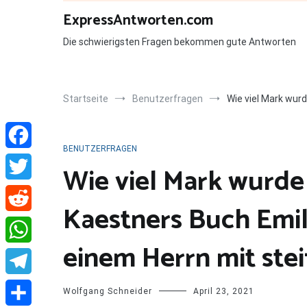
Zum
ExpressAntworten.com
Inhalt
springen
Die schwierigsten Fragen bekommen gute Antworten
Startseite
Benutzerfragen
Wie viel Mark wurd
BENUTZERFRAGEN
Facebook
Wie viel Mark wurde 
Twitter
Kaestners Buch Emil
Reddit
einem Herrn mit ste
WhatsApp
Telegram
Wolfgang Schneider
April 23, 2021