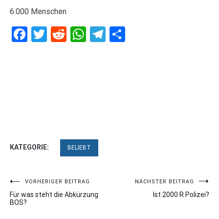
6.000 Menschen
Facebook
Twitter
Reddit
WhatsApp
Telegram
Teilen
KATEGORIE:
BELIEBT
Beitragsnavigation
VORHERIGER BEITRAG
NÄCHSTER BEITRAG
Für was steht die Abkürzung
Ist 2000 R Polizei?
BOS?