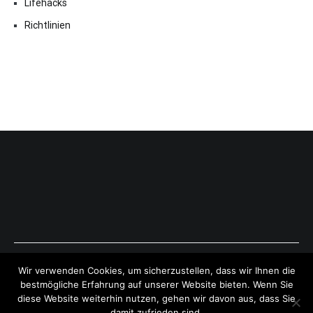
Lifehacks
Richtlinien
Copyright © 2026
ExpressAntworten.com
. All rights reserved.
Wir verwenden Cookies, um sicherzustellen, dass wir Ihnen die
Theme:
Cenote
by ThemeGrill. Powered by
WordPress
.
bestmögliche Erfahrung auf unserer Website bieten. Wenn Sie
diese Website weiterhin nutzen, gehen wir davon aus, dass Sie
damit zufrieden sind.