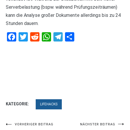
Serverbelastung (bspw. während Prüfungszeiträumen)
kann die Analyse großer Dokumente allerdings bis zu 24
Stunden dauern.
Facebook
Twitter
Reddit
WhatsApp
Telegram
Teilen
KATEGORIE:
LIFEHACKS
Beitragsnavigation
VORHERIGER BEITRAG
NÄCHSTER BEITRAG