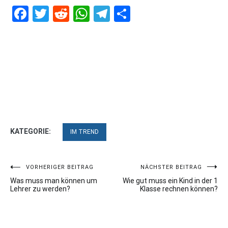
Facebook
Twitter
Reddit
WhatsApp
Telegram
Teilen
KATEGORIE:
IM TREND
Beitragsnavigation
VORHERIGER BEITRAG
NÄCHSTER BEITRAG
Was muss man können um
Wie gut muss ein Kind in der 1
Lehrer zu werden?
Klasse rechnen können?