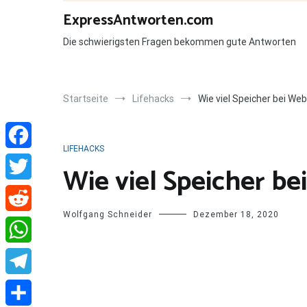
Zum
ExpressAntworten.com
Inhalt
springen
Die schwierigsten Fragen bekommen gute Antworten
Startseite
Lifehacks
Wie viel Speicher bei We
LIFEHACKS
Facebook
Wie viel Speicher be
Twitter
Wolfgang Schneider
Dezember 18, 2020
Reddit
WhatsApp
Telegram