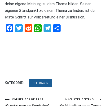
deine eigene Meinung zu dem Thema bilden. Seinen
eigenen Standpunkt zu einem Thema zu finden, ist der
erste Schritt zur Vorbereitung einer Diskussion.
Facebook
Twitter
Reddit
WhatsApp
Telegram
Teilen
KATEGORIE:
BEITRAGEN
Beitragsnavigation
VORHERIGER BEITRAG
NÄCHSTER BEITRAG
Wo setzt man ein Semikolon?
Wie Multipliziert man Terme