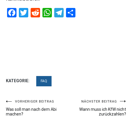
Facebook
Twitter
Reddit
WhatsApp
Telegram
Teilen
KATEGORIE:
FAQ
Beitragsnavigation
VORHERIGER BEITRAG
NÄCHSTER BEITRAG
Was soll man nach dem Abi
Wann muss ich KfW nicht
machen?
zurückzahlen?