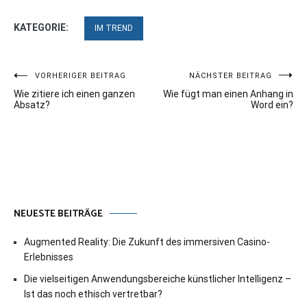
KATEGORIE:
IM TREND
Beitragsnavigation
VORHERIGER BEITRAG
NÄCHSTER BEITRAG
Wie zitiere ich einen ganzen
Wie fügt man einen Anhang in
Absatz?
Word ein?
NEUESTE BEITRÄGE
Augmented Reality: Die Zukunft des immersiven Casino-
Erlebnisses
Die vielseitigen Anwendungsbereiche künstlicher Intelligenz –
Ist das noch ethisch vertretbar?