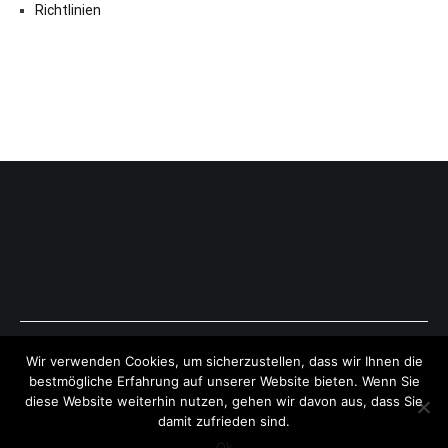
Richtlinien
Copyright © 2026
ExpressAntworten.com
. All rights reserved.
Wir verwenden Cookies, um sicherzustellen, dass wir Ihnen die
Theme:
Cenote
by ThemeGrill. Powered by
WordPress
.
bestmögliche Erfahrung auf unserer Website bieten. Wenn Sie
diese Website weiterhin nutzen, gehen wir davon aus, dass Sie
damit zufrieden sind.
Ok