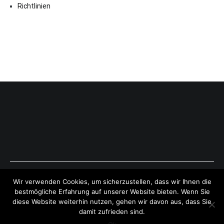
Richtlinien
Copyright © 2026
ExpressAntworten.com
. All rights reserved.
Wir verwenden Cookies, um sicherzustellen, dass wir Ihnen die
Theme:
Cenote
by ThemeGrill. Powered by
WordPress
.
bestmögliche Erfahrung auf unserer Website bieten. Wenn Sie
diese Website weiterhin nutzen, gehen wir davon aus, dass Sie
damit zufrieden sind.