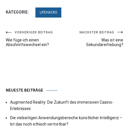
KATEGORIE:
LIFEHACKS
Beitragsnavigation
VORHERIGER BEITRAG
NÄCHSTER BEITRAG
Wie füge ich einen
Was ist eine
Abschnittswechsel ein?
Sekundärerhebung?
NEUESTE BEITRÄGE
Augmented Reality: Die Zukunft des immersiven Casino-
Erlebnisses
Die vielseitigen Anwendungsbereiche künstlicher Intelligenz –
Ist das noch ethisch vertretbar?