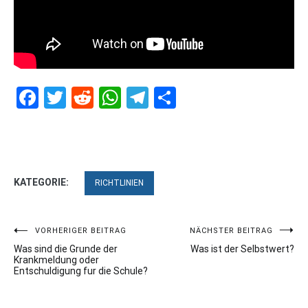
Facebook
Twitter
Reddit
WhatsApp
Telegram
Teilen
KATEGORIE:
RICHTLINIEN
Beitragsnavigation
VORHERIGER BEITRAG
NÄCHSTER BEITRAG
Was sind die Grunde der
Was ist der Selbstwert?
Krankmeldung oder
Entschuldigung fur die Schule?