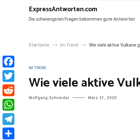
Zum
ExpressAntworten.com
Inhalt
springen
Die schwierigsten Fragen bekommen gute Antworten
Startseite
Im Trend
Wie viele aktive Vulkane g
IM TREND
Facebook
Wie viele aktive Vul
Twitter
Wolfgang Schneider
März 31, 2020
Reddit
WhatsApp
Telegram