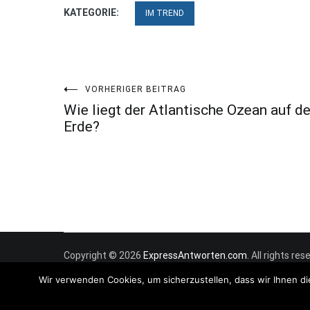
KATEGORIE:
IM TREND
Beitragsnavigation
VORHERIGER BEITRAG
Wie liegt der Atlantische Ozean auf de
Erde?
Copyright © 2026
ExpressAntworten.com
. All rights r
Wir verwenden Cookies, um sicherzustellen, dass wir Ihnen di